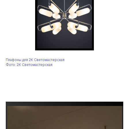
Плафоны для 2К Светомастерская
Фото: 2К Светомастерская